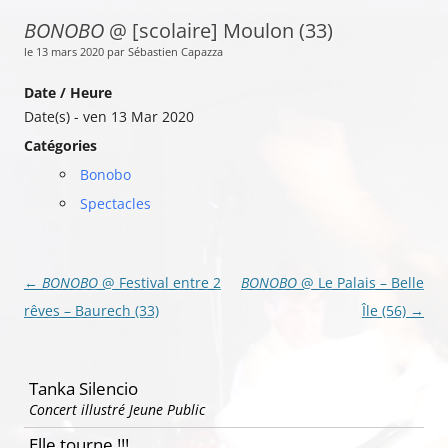
BONOBO
@ [scolaire] Moulon (33)
le 13 mars 2020 par Sébastien Capazza
Date / Heure
Date(s) - ven 13 Mar 2020
Catégories
Bonobo
Spectacles
Navigation
←
BONOBO
@ Festival entre 2
BONOBO
@ Le Palais – Belle
des
rêves – Baurech (33)
Île (56)
→
articles
Tanka Silencio
Concert illustré Jeune Public
Elle tourne !!!