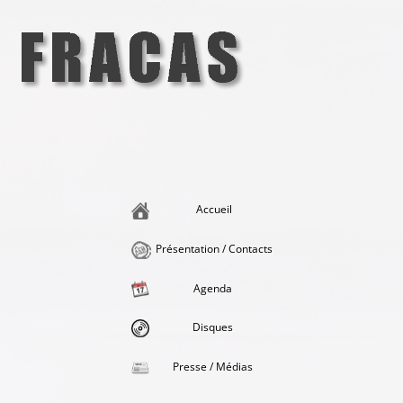
Aller
au
contenu
Fracas
la singularité et l'hédonisme perpétuels
Accueil
Présentation / Contacts
Agenda
Disques
Presse / Médias