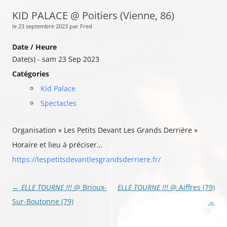
KID PALACE @ Poitiers (Vienne, 86)
le 23 septembre 2023 par Fred
Date / Heure
Date(s) - sam 23 Sep 2023
Catégories
Kid Palace
Spectacles
Organisation « Les Petits Devant Les Grands Derrière »
Horaire et lieu à préciser…
https://lespetitsdevantlesgrandsderriere.fr/
Navigation
←
ELLE TOURNE !!!
@ Brioux-
ELLE TOURNE !!!
@ Aiffres (79)
des
Sur-Boutonne (79)
→
articles