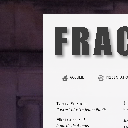
Aller
au
contenu
la singularité et l'hédonisme perpétuels
Fracas
ACCUEIL
PRÉSENTATIO
C
Tanka Silencio
le 
Concert illustré Jeune Public
Elle tourne !!!
Ad
à partir de 6 mois
59