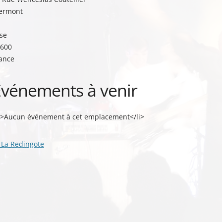
ermont
se
600
ance
Événements à venir
i>Aucun événement à cet emplacement</li>
vigation
La Redingote
s
ticles