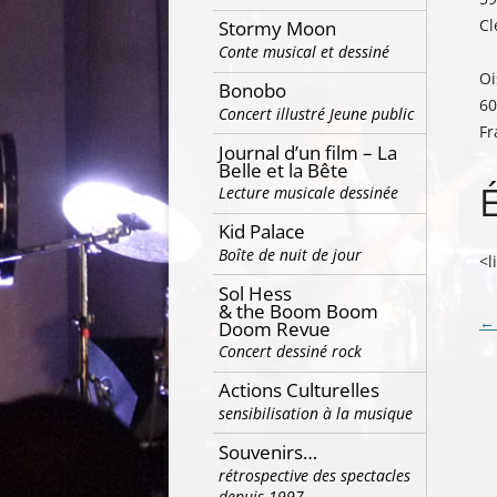
Cl
Stormy Moon
Conte musical et dessiné
Oi
Bonobo
60
Concert illustré Jeune public
Fr
Journal d’un film – La
Belle et la Bête
Lecture musicale dessinée
Kid Palace
Boîte de nuit de jour
<l
Sol Hess
& the Boom Boom
Na
←
Doom Revue
Concert dessiné rock
de
ar
Actions Culturelles
sensibilisation à la musique
Souvenirs…
rétrospective des spectacles
depuis 1997…