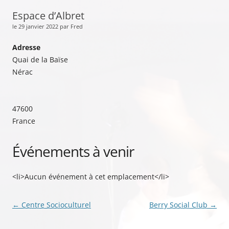
Espace d’Albret
le 29 janvier 2022 par Fred
Adresse
Quai de la Baïse
Nérac
47600
France
Événements à venir
<li>Aucun événement à cet emplacement</li>
Navigation
←
Centre Socioculturel
Berry Social Club
→
des