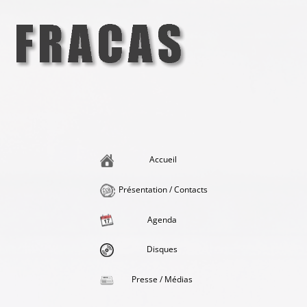
Aller
au
contenu
Fracas
la singularité et l'hédonisme perpétuels
Accueil
Présentation / Contacts
Agenda
Disques
Presse / Médias