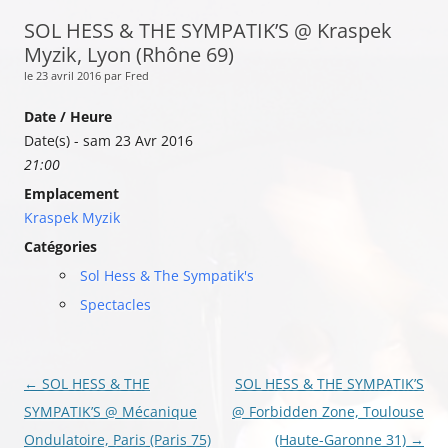
SOL HESS & THE SYMPATIK’S @ Kraspek
Myzik, Lyon (Rhône 69)
le 23 avril 2016 par Fred
Date / Heure
Date(s) - sam 23 Avr 2016
21:00
Emplacement
Kraspek Myzik
Catégories
Sol Hess & The Sympatik's
Spectacles
Navigation
←
SOL HESS & THE
SOL HESS & THE SYMPATIK’S
des
SYMPATIK’S @ Mécanique
@ Forbidden Zone, Toulouse
articles
Ondulatoire, Paris (Paris 75)
(Haute-Garonne 31)
→