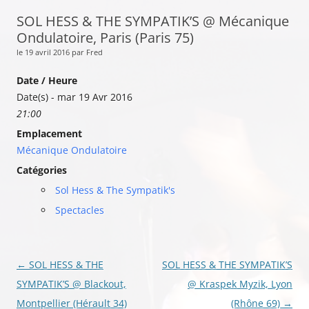
SOL HESS & THE SYMPATIK’S @ Mécanique
Ondulatoire, Paris (Paris 75)
le 19 avril 2016 par Fred
Date / Heure
Date(s) - mar 19 Avr 2016
21:00
Emplacement
Mécanique Ondulatoire
Catégories
Sol Hess & The Sympatik's
Spectacles
Navigation
←
SOL HESS & THE
SOL HESS & THE SYMPATIK’S
des
SYMPATIK’S @ Blackout,
@ Kraspek Myzik, Lyon
articles
Montpellier (Hérault 34)
(Rhône 69)
→